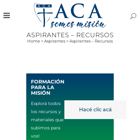
ASPIRANTES – RECURSOS
Home
>
Aspirantes
>
Aspirantes – Recursos
FORMACIÓN
PARA LA
MISIÓN
Explorá todos
Hacé clic acá
los recursos y
materiales que
subimos para
vos!