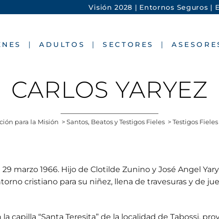
Visión 2028 |
Entornos Seguros |
E
ENES
ADULTOS
SECTORES
ASESORE
CARLOS YARYEZ
ión para la Misión
>
Santos, Beatos y Testigos Fieles
>
Testigos Fieles
l 29 marzo 1966. Hijo de Clotilde Zunino y José Angel Yar
torno cristiano para su niñez, llena de travesuras y de 
 capilla “Santa Teresita” de la localidad de Tabossi, prov