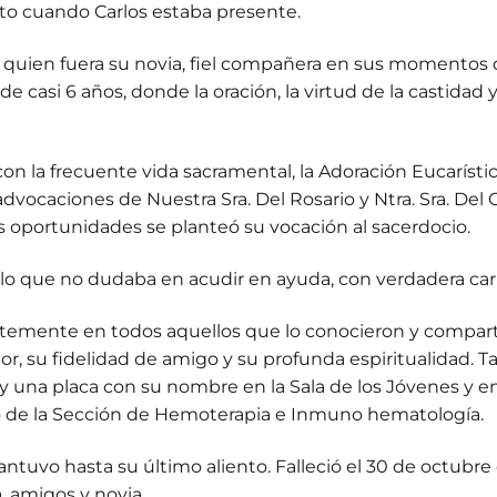
o cuando Carlos estaba presente.
 a quien fuera su novia, fiel compañera en sus momentos
e casi 6 años, donde la oración, la virtud de la castidad
on la frecuente vida sacramental, la Adoración Eucarística
advocaciones de Nuestra Sra. Del Rosario y Ntra. Sra. De
os oportunidades se planteó su vocación al sacerdocio.
r lo que no dudaba en acudir en ayuda, con verdadera cari
rtemente en todos aquellos que lo conocieron y compar
r, su fidelidad de amigo y su profunda espiritualidad. Ta
y una placa con su nombre en la Sala de los Jóvenes y en
so de la Sección de Hemoterapia e Inmuno hematología.
antuvo hasta su último aliento. Falleció el 30 de octub
, amigos y novia.