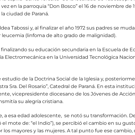
 vez en la parroquia “Don Bosco” el 16 de noviembre de 19
la ciudad de Paraná.
aldea Tabossi y, al finalizar el año 1972 sus padres se mu
 leucemia (linfoma de alto grado de malignidad).
 finalizando su educación secundaria en la Escuela de Ed
ería Electromecánica en la Universidad Tecnológica Nacion
estudio de la Doctrina Social de la Iglesia y, posteriormen
tra Sra. Del Rosario”, Catedral de Paraná. En esta instit
nte, vicepresidente diocesano de los Jóvenes de Acción 
mitía su alegría cristiana.
a esa edad adolescente, se notó su transformación. De s
ó el mote de: “el Indio”), se percibió el cambio en su gust
r los mayores y las mujeres. A tal punto fue ese cambio