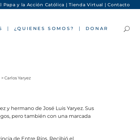
l Papa y la Acción Católica |
Tienda Virtual |
Contacto
S
¿QUIENES SOMOS?
DONAR
>
Carlos Yaryez
yez y hermano de José Luis Yaryez. Sus
juegos, pero también con una marcada
incia de Entre Ríos. Recibió el