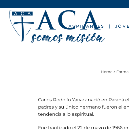
ASPIRANTES
JÓV
Home
>
Formac
Carlos Rodolfo Yaryez nació en Paraná e
padres y su único hermano fueron el en
tendencia a lo espiritual.
Fue bautizado el 22 de mayo de 1966 en la