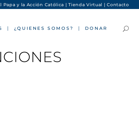
l Papa y la Acción Católica |
Tienda Virtual |
Contacto
S
¿QUIENES SOMOS?
DONAR
NCIONES