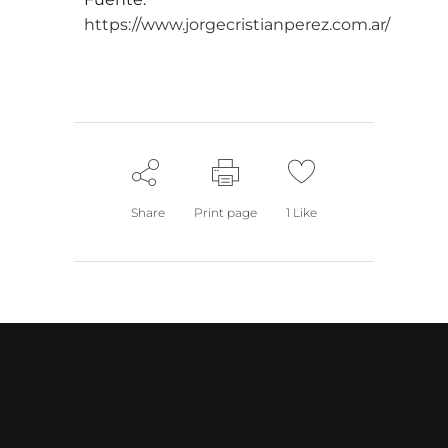
https://www.jorgecristianperez.com.ar/
Share
Print page
1
Like