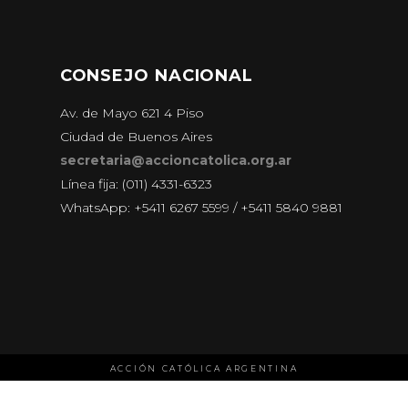
CONSEJO NACIONAL
Av. de Mayo 621 4 Piso
Ciudad de Buenos Aires
secretaria@accioncatolica.org.ar
Línea fija: (011) 4331-6323
WhatsApp: +5411 6267 5599 / +5411 5840 9881
ACCIÓN CATÓLICA ARGENTINA