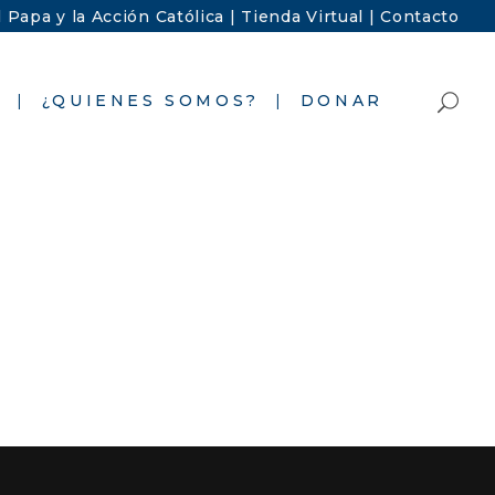
l Papa y la Acción Católica |
Tienda Virtual |
Contacto
S
¿QUIENES SOMOS?
DONAR