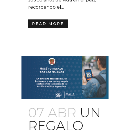
recordando el...
READ MORE
07 ABR
UN
REGALO