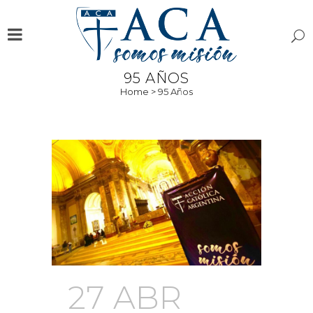
95 AÑOS
Home
>
95 Años
27 ABR