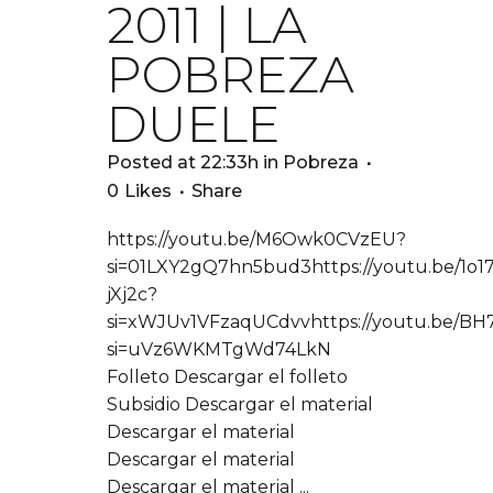
2011 | LA
POBREZA
DUELE
Posted at 22:33h
in
Pobreza
0
Likes
Share
https://youtu.be/M6Owk0CVzEU?
si=01LXY2gQ7hn5bud3https://youtu.be/1o17
jXj2c?
si=xWJUv1VFzaqUCdvvhttps://youtu.be/B
si=uVz6WKMTgWd74LkN
Folleto Descargar el folleto
Subsidio Descargar el material
Descargar el material
Descargar el material
Descargar el material ...