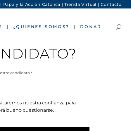
l Papa y la Acción Católica |
Tienda Virtual |
Contacto
S
¿QUIENES SOMOS?
DONAR
ANDIDATO?
estro candidato?
itaremos nuestra confianza para
será bueno cuestionarse.