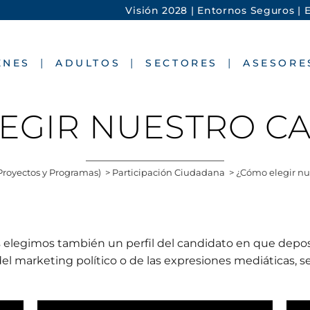
Visión 2028 |
Entornos Seguros |
E
ENES
ADULTOS
SECTORES
ASESORE
EGIR NUESTRO C
Proyectos y Programas)
>
Participación Ciudadana
>
¿Cómo elegir nu
elegimos también un perfil del candidato en que depos
 del marketing político o de las expresiones mediáticas, 