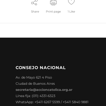
Share
Print page
1
Like
CONSEJO NACIONAL
Av. de Mayo 621 4 Piso
Ciudad de Buenos Aires
secretaria@accioncatolica.org.ar
Línea fija: (011) 4331-6323
WhatsApp: +5411 6267 5599 / +5411 5840 9881