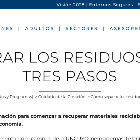
Visión 2028 |
Entornos Seguros |
E
ENES
ADULTOS
SECTORES
ASESORE
AR LOS RESIDUOS
TRES PASOS
tos y Programas)
>
Cuidado de la Creación
>
Cómo separar los residuo
rmación para comenzar a recuperar materiales recicla
economía.
enta en el campus de la UNCUYO, pero además, te brin