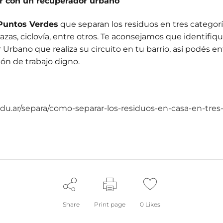
ar con un recuperador urbano
Puntos Verdes
que separan los residuos en tres categor
as, ciclovía, entre otros. Te aconsejamos que identifiqu
rbano que realiza su circuito en tu barrio, así podés ent
ión de trabajo digno.
du.ar/separa/como-separar-los-residuos-en-casa-en-tres
Share
Print page
0
Likes