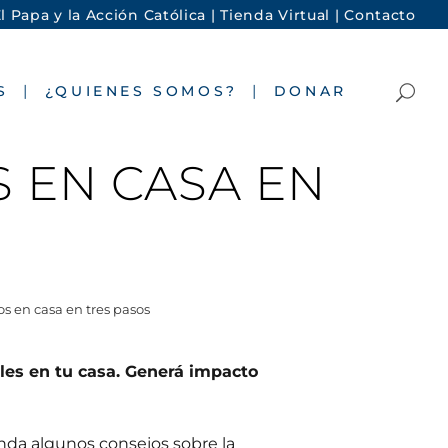
l Papa y la Acción Católica |
Tienda Virtual |
Contacto
S
¿QUIENES SOMOS?
DONAR
 EN CASA EN
s en casa en tres pasos
bles en tu casa. Generá impacto
da algunos consejos sobre la