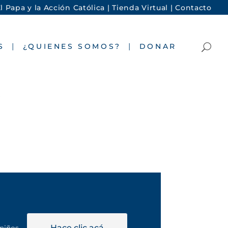
l Papa y la Acción Católica |
Tienda Virtual |
Contacto
S
¿QUIENES SOMOS?
DONAR
4
Hace clic acá