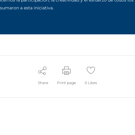
emos la participación, la creatividad y el esfuerzo de todos los 
sumaron a esta iniciativa.
Share
Print page
0
Likes