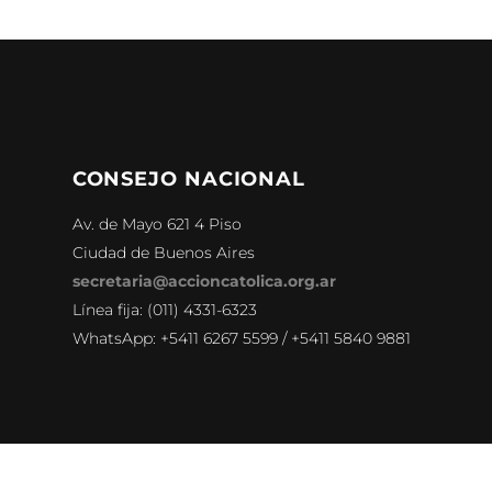
CONSEJO NACIONAL
Av. de Mayo 621 4 Piso
Ciudad de Buenos Aires
secretaria@accioncatolica.org.ar
Línea fija: (011) 4331-6323
WhatsApp: +5411 6267 5599 / +5411 5840 9881