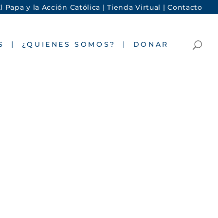
l Papa y la Acción Católica |
Tienda Virtual |
Contacto
S
¿QUIENES SOMOS?
DONAR