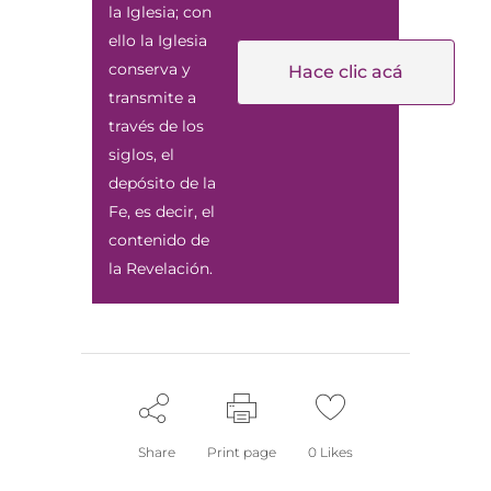
la Iglesia; con
ello la Iglesia
conserva y
Hace clic acá
transmite a
través de los
siglos, el
depósito de la
Fe, es decir, el
contenido de
la Revelación.
Share
Print page
0
Likes