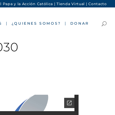
l Papa y la Acción Católica |
Tienda Virtual |
Contacto
S
¿QUIENES SOMOS?
DONAR
030