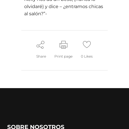
olvidaré) y dice – ¿entramos chicas
al salón?”-
Share
Print page
0
Likes
SOBRE NOSOTROS