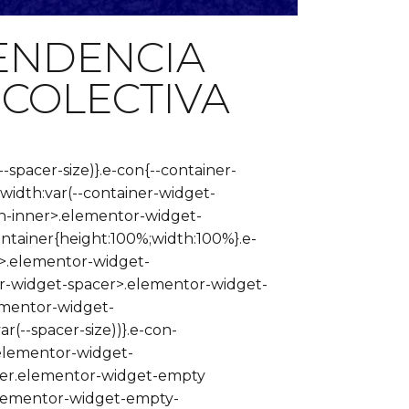
PENDENCIA
COLECTIVA
-spacer-size)}.e-con{--container-
idth:var(--container-widget-
e-con-inner>.elementor-widget-
tainer{height:100%;width:100%}.e-
>.elementor-widget-
r-widget-spacer>.elementor-widget-
ementor-widget-
(--spacer-size))}.e-con-
elementor-widget-
acer.elementor-widget-empty
elementor-widget-empty-