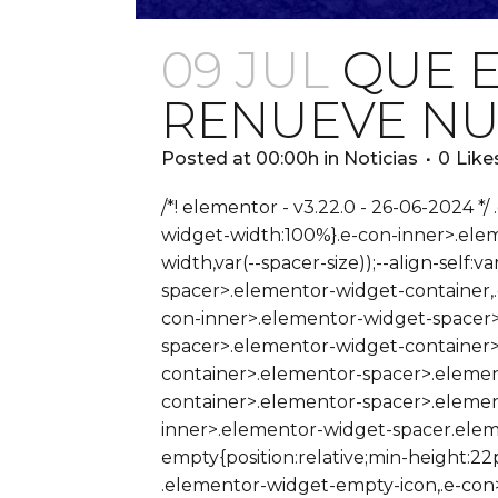
09 JUL
QUE E
RENUEVE NU
Posted at 00:00h
in
Noticias
0
Like
/*! elementor - v3.22.0 - 26-06-2024 *
widget-width:100%}.e-con-inner>.ele
width,var(--spacer-size));--align-self:v
spacer>.elementor-widget-container,
con-inner>.elementor-widget-spacer>
spacer>.elementor-widget-container>
container>.elementor-spacer>.elemen
container>.elementor-spacer>.elemento
inner>.elementor-widget-spacer.ele
empty{position:relative;min-height:
.elementor-widget-empty-icon,.e-co