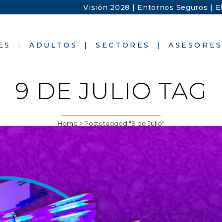
Visión 2028 |
Entornos Seguros |
E
ES
ADULTOS
SECTORES
ASESORE
9 DE JULIO TAG
Home
>
Posts tagged "9 de Julio"