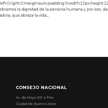
left:0;right:0;margin:auto;padding:0;width:22px;height:22p
ebramos la dignidad de la persona humana y por eso, da
ora, que abraza la vida,...
CONSEJO NACIONAL
Av. de Mayo 621 4 Piso
Ciudad de Buenos Aires