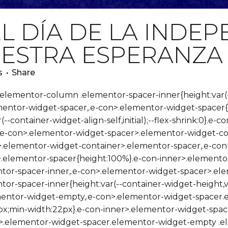
L DÍA DE LA INDE
ESTRA ESPERANZA 
s
Share
/ .elementor-column .elementor-spacer-inner{height:var(-
mentor-widget-spacer,.e-con>.elementor-widget-spacer{w
ar(--container-widget-align-self,initial);--flex-shrink:0}.
.e-con>.elementor-widget-spacer>.elementor-widget-con
.elementor-widget-container>.elementor-spacer,.e-con
.elementor-spacer{height:100%}.e-con-inner>.elemento
tor-spacer-inner,.e-con>.elementor-widget-spacer>.el
r-spacer-inner{height:var(--container-widget-height,var
mentor-widget-empty,.e-con>.elementor-widget-spacer.
22px;min-width:22px}.e-con-inner>.elementor-widget-sp
n>.elementor-widget-spacer.elementor-widget-empty .