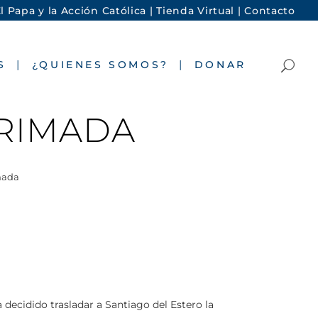
l Papa y la Acción Católica |
Tienda Virtual |
Contacto
S
¿QUIENES SOMOS?
DONAR
PRIMADA
mada
 decidido trasladar a Santiago del Estero la