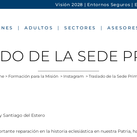
Visión 2028 |
Entornos Seguros |
E
ENES
ADULTOS
SECTORES
ASESORE
DO DE LA SEDE 
me
>
Formación para la Misión
>
Instagram
>
Traslado de la Sede Pri
y Santiago del Estero
tante reparación en la historia eclesiástica en nuestra Patria, ha