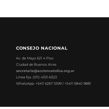
CONSEJO NACIONAL
Av. de Mayo 621 4 Piso
Ciudad de Buenos Aires
secretaria@accioncatolica.org.ar
Línea fija: (011) 4331-6323
WhatsApp: +5411 6267 5599 / +5411 5840 9881