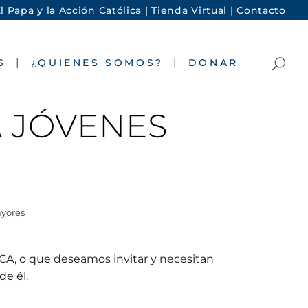
l Papa y la Acción Católica |
Tienda Virtual |
Contacto
S
¿QUIENES SOMOS?
DONAR
A JÓVENES
ayores
ACA, o que deseamos invitar y necesitan
de él.