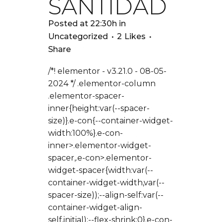
SANTIDAD
Posted at 22:30h
in
Uncategorized
2
Likes
Share
/*! elementor - v3.21.0 - 08-05-
2024 */ .elementor-column
.elementor-spacer-
inner{height:var(--spacer-
size)}.e-con{--container-widget-
width:100%}.e-con-
inner>.elementor-widget-
spacer,.e-con>.elementor-
widget-spacer{width:var(--
container-widget-width,var(--
spacer-size));--align-self:var(--
container-widget-align-
self,initial);--flex-shrink:0}.e-con-