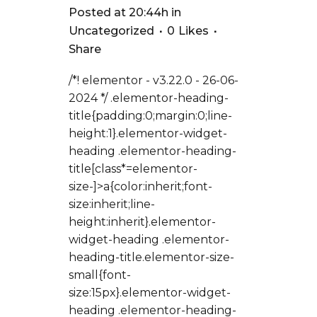
Posted at 20:44h
in
Uncategorized
0
Likes
Share
/*! elementor - v3.22.0 - 26-06-
2024 */ .elementor-heading-
title{padding:0;margin:0;line-
height:1}.elementor-widget-
heading .elementor-heading-
title[class*=elementor-
size-]>a{color:inherit;font-
size:inherit;line-
height:inherit}.elementor-
widget-heading .elementor-
heading-title.elementor-size-
small{font-
size:15px}.elementor-widget-
heading .elementor-heading-