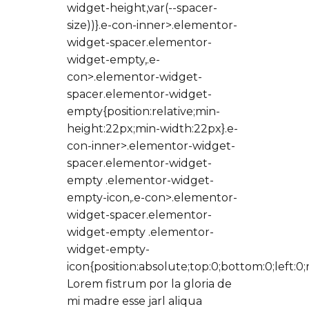
widget-height,var(--spacer-
size))}.e-con-inner>.elementor-
widget-spacer.elementor-
widget-empty,.e-
con>.elementor-widget-
spacer.elementor-widget-
empty{position:relative;min-
height:22px;min-width:22px}.e-
con-inner>.elementor-widget-
spacer.elementor-widget-
empty .elementor-widget-
empty-icon,.e-con>.elementor-
widget-spacer.elementor-
widget-empty .elementor-
widget-empty-
icon{position:absolute;top:0;bottom:0;left:0
Lorem fistrum por la gloria de
mi madre esse jarl aliqua