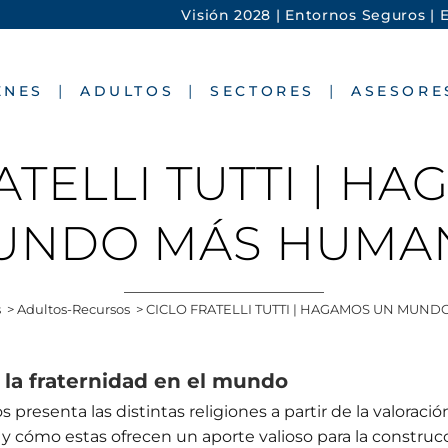
Visión 2028 |
Entornos Seguros |
E
ENES
ADULTOS
SECTORES
ASESORE
ATELLI TUTTI | H
UNDO MÁS HUMA
s
>
Adultos-Recursos
>
CICLO FRATELLI TUTTI | HAGAMOS UN MUN
de la fraternidad en el mundo
 nos presenta las distintas religiones a partir de la valo
os, y cómo estas ofrecen un aporte valioso para la constru