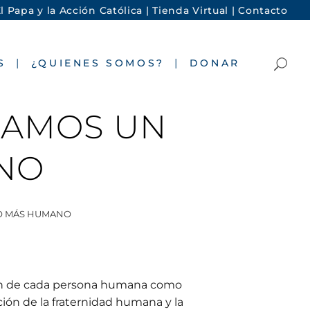
l Papa y la Acción Católica |
Tienda Virtual |
Contacto
S
¿QUIENES SOMOS?
DONAR
AGAMOS UN
NO
DO MÁS HUMANO
ración de cada persona humana como
cción de la fraternidad humana y la