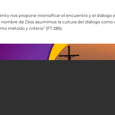
ento nos propone intensificar el encuentro y el diálogo e
 nombre de Dios asumimos la cultura del diálogo como
o método y criterio” (FT 285).