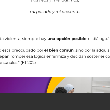
mis risas y mis lágrimas,
mi pasado y mi presente.
esta violenta, siempre hay
una opción
posible
: el diálogo.”
no está preocupado por
el bien común
, sino por la adqui
e sepan romper esa lógica enfermiza y decidan sostener c
rsonales.” (FT 202)