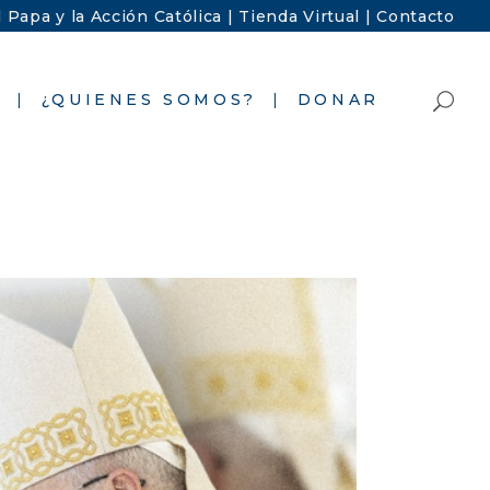
l Papa y la Acción Católica |
Tienda Virtual |
Contacto
S
¿QUIENES SOMOS?
DONAR