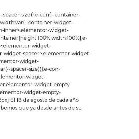
-spacer-size)}.e-con{--container-
idth:var(--container-widget-
e-con-inner>.elementor-widget-
tainer{height:100%;width:100%}.e-
>.elementor-widget-
r-widget-spacer>.elementor-widget-
ementor-widget-
(--spacer-size))}.e-con-
elementor-widget-
acer.elementor-widget-empty
elementor-widget-empty-
2px} El 18 de agosto de cada año
 sabemos que ya desde antes de su