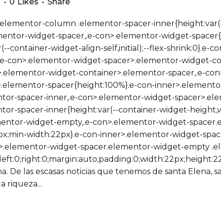
s
0
Likes
Share
/ .elementor-column .elementor-spacer-inner{height:var(-
mentor-widget-spacer,.e-con>.elementor-widget-spacer{w
ar(--container-widget-align-self,initial);--flex-shrink:0}.
.e-con>.elementor-widget-spacer>.elementor-widget-con
.elementor-widget-container>.elementor-spacer,.e-con
.elementor-spacer{height:100%}.e-con-inner>.elemento
tor-spacer-inner,.e-con>.elementor-widget-spacer>.el
r-spacer-inner{height:var(--container-widget-height,var
mentor-widget-empty,.e-con>.elementor-widget-spacer.
22px;min-width:22px}.e-con-inner>.elementor-widget-sp
n>.elementor-widget-spacer.elementor-widget-empty .
;left:0;right:0;margin:auto;padding:0;width:22px;height:2
na. De las escasas noticias que tenemos de santa Elena,
a riqueza...