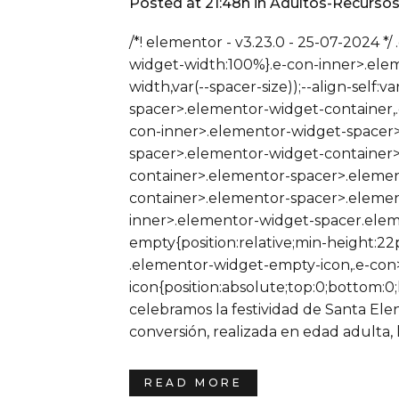
Posted at 21:48h
in
Adultos-Recurso
/*! elementor - v3.23.0 - 25-07-2024 *
widget-width:100%}.e-con-inner>.ele
width,var(--spacer-size));--align-self:v
spacer>.elementor-widget-container,
con-inner>.elementor-widget-spacer>
spacer>.elementor-widget-container>
container>.elementor-spacer>.elemen
container>.elementor-spacer>.elemento
inner>.elementor-widget-spacer.ele
empty{position:relative;min-height:
.elementor-widget-empty-icon,.e-co
icon{position:absolute;top:0;bottom:0
celebramos la festividad de Santa Ele
conversión, realizada en edad adulta, l
READ MORE