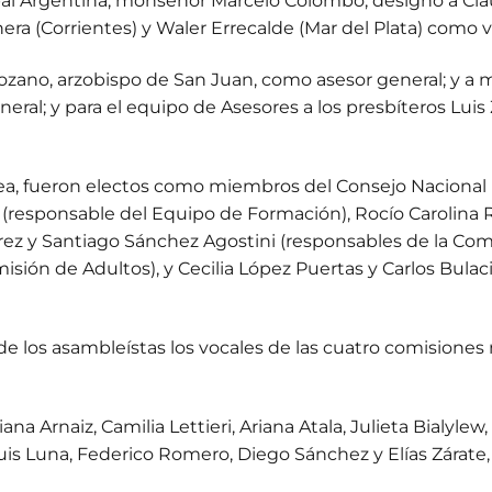
pal Argentina, monseñor Marcelo Colombo, designó a Cla
hera (Corrientes) y Waler Errecalde (Mar del Plata) como 
zano, arzobispo de San Juan, como asesor general; y a 
ral; y para el equipo de Asesores a los presbíteros Luis 
a, fueron electos como miembros del Consejo Nacional Ma
au (responsable del Equipo de Formación), Rocío Carolina
érez y Santiago Sánchez Agostini (responsables de la Co
isión de Adultos), y Cecilia López Puertas y Carlos Bula
de los asambleístas los vocales de las cuatro comisiones 
na Arnaiz, Camilia Lettieri, Ariana Atala, Julieta Bialylew
Luis Luna, Federico Romero, Diego Sánchez y Elías Zárate,