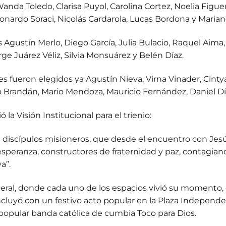
a Toledo, Clarisa Puyol, Carolina Cortez, Noelia Figuer
eonardo Soraci, Nicolás Cardarola, Lucas Bordona y Marian
Agustín Merlo, Diego García, Julia Bulacio, Raquel Aima, 
ge Juárez Véliz, Silvia Monsuárez y Belén Díaz.
 fueron elegidos ya Agustín Nieva, Virna Vinader, Cintya 
Brandán, Mario Mendoza, Mauricio Fernández, Daniel Díaz
la Visión Institucional para el trienio:
 discípulos misioneros, que desde el encuentro con Jes
esperanza, constructores de fraternidad y paz, contagiando
a”.
ral, donde cada uno de los espacios vivió su momento, c
cluyó con un festivo acto popular en la Plaza Independe
popular banda católica de cumbia Toco para Dios.