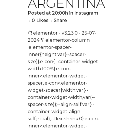
ARGENTINA
Posted at 20:00h
in
Instagram
0
Likes
Share
/*! elementor - v3.23.0 - 25-07-
2024 */ .elementor-column
.elementor-spacer-
inner{height:var(--spacer-
size)}.e-con{--container-widget-
width:100%}.e-con-
inner>.elementor-widget-
spacer,.e-con>.elementor-
widget-spacer{width:var(--
container-widget-width,var(--
spacer-size));--align-self:var(--
container-widget-align-
self,initial);--flex-shrink:0}.e-con-
inner>.elementor-widget-