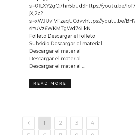
si=01LXY2gQ7hn5bud3https://youtu.be/1o17
jXj2c?
si=xWJUv1VFzaqUCdvvhttps://youtu.be/B
si=uVz6WKMTgWd74LkN
Folleto Descargar el folleto
Subsidio Descargar el material
Descargar el material
Descargar el material
Descargar el material ...
READ MORE
1
2
3
4