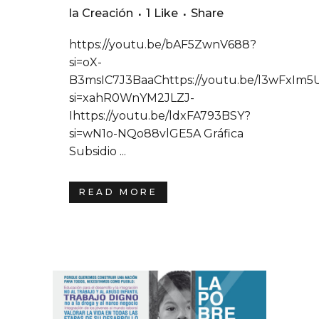
la Creación
1
Like
Share
https://youtu.be/bAF5ZwnV688?
si=oX-
B3msIC7J3BaaChttps://youtu.be/l3wFxIm
si=xahR0WnYM2JLZJ-
Ihttps://youtu.be/ldxFA793BSY?
si=wN1o-NQo88vlGE5A Gráfica
Subsidio ...
READ MORE