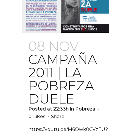
08 NOV
CAMPAÑA
2011 | LA
POBREZA
DUELE
Posted at 22:33h
in
Pobreza
0
Likes
Share
https://youtu.be/M6Owk0CVzEU?