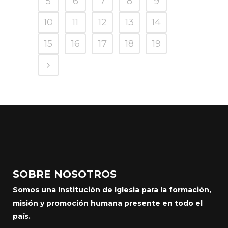
5
6
7
8
9
10
11
12
13
14
15
16
17
18
19
SOBRE NOSOTROS
Somos una Institución de Iglesia para la formación,
misión y promoción humana presente en todo el
país.