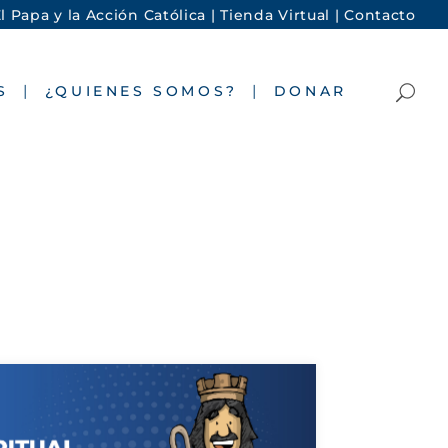
l Papa y la Acción Católica |
Tienda Virtual |
Contacto
S
¿QUIENES SOMOS?
DONAR