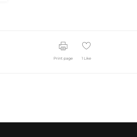
Print page
1
Like