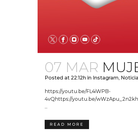
07 MAR
MUJE
Posted at 22:12h
in
Instagram
,
Notici
https://youtu.be/FL4iWPB-
4vQhttps://youtu.be/wWzApu_2n2khtt
...
READ MORE