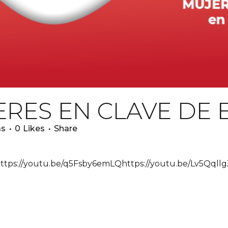
RES EN CLAVE DE
as
0
Likes
Share
ps://youtu.be/q5Fsby6emLQhttps://youtu.be/Lv5QqllgJ