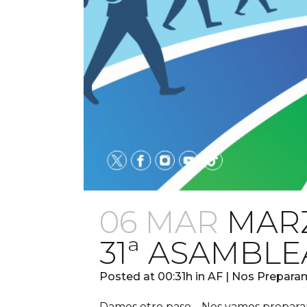
06 MAR
MARZ
31ª ASAMBLE
Posted at 00:31h
in
AF | Nos Prepar
Damos otro paso… Nos vamos preparan