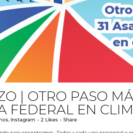
O | OTRO PASO MÁ
A FEDERAL EN CLIM
amos
,
Instagram
2
Likes
Share
do para encontramos…Todos y cada uno presencial o e