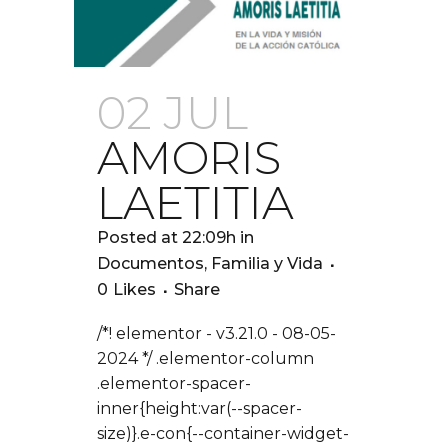
02 JUL
AMORIS
LAETITIA
Posted at 22:09h
in
Documentos
,
Familia y Vida
0
Likes
Share
/*! elementor - v3.21.0 - 08-05-
2024 */ .elementor-column
.elementor-spacer-
inner{height:var(--spacer-
size)}.e-con{--container-widget-