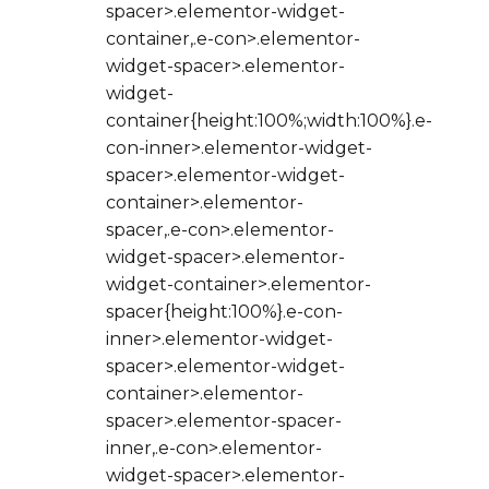
spacer>.elementor-widget-
container,.e-con>.elementor-
widget-spacer>.elementor-
widget-
container{height:100%;width:100%}.e-
con-inner>.elementor-widget-
spacer>.elementor-widget-
container>.elementor-
spacer,.e-con>.elementor-
widget-spacer>.elementor-
widget-container>.elementor-
spacer{height:100%}.e-con-
inner>.elementor-widget-
spacer>.elementor-widget-
container>.elementor-
spacer>.elementor-spacer-
inner,.e-con>.elementor-
widget-spacer>.elementor-