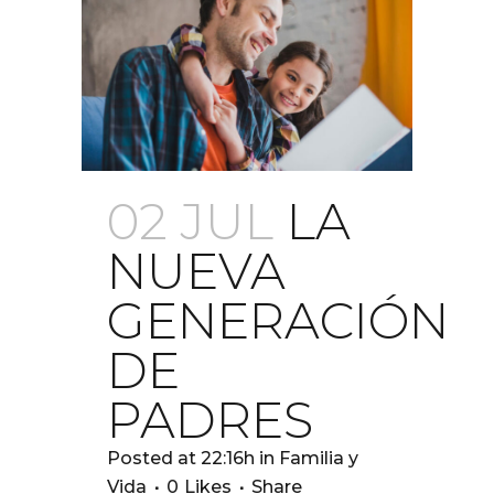
02 JUL
LA
NUEVA
GENERACIÓN
DE
PADRES
Posted at 22:16h
in
Familia y
Vida
0
Likes
Share