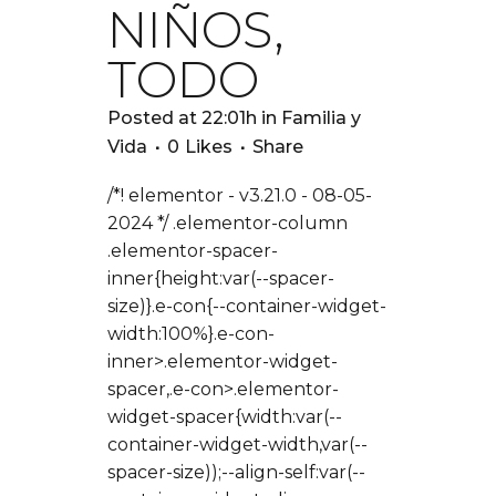
NIÑOS,
TODO
Posted at 22:01h
in
Familia y
Vida
0
Likes
Share
/*! elementor - v3.21.0 - 08-05-
2024 */ .elementor-column
.elementor-spacer-
inner{height:var(--spacer-
size)}.e-con{--container-widget-
width:100%}.e-con-
inner>.elementor-widget-
spacer,.e-con>.elementor-
widget-spacer{width:var(--
container-widget-width,var(--
spacer-size));--align-self:var(--