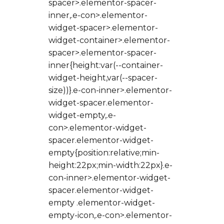
spacer>.elementor-spacer-
inner,.e-con>.elementor-
widget-spacer>.elementor-
widget-container>.elementor-
spacer>.elementor-spacer-
inner{height:var(--container-
widget-height,var(--spacer-
size))}.e-con-inner>.elementor-
widget-spacer.elementor-
widget-empty,.e-
con>.elementor-widget-
spacer.elementor-widget-
empty{position:relative;min-
height:22px;min-width:22px}.e-
con-inner>.elementor-widget-
spacer.elementor-widget-
empty .elementor-widget-
empty-icon,.e-con>.elementor-