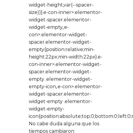
widget-height,var(--spacer-
size))}.e-con-inner>.elementor-
widget-spacer.elementor-
widget-empty,.e-
con>.elementor-widget-
spacer.elementor-widget-
empty{position:relative;min-
height:22px;min-width:22px}.e-
con-inner>.elementor-widget-
spacer.elementor-widget-
empty .elementor-widget-
empty-icon,.e-con>.elementor-
widget-spacer.elementor-
widget-empty .elementor-
widget-empty-
icon{position:absolute;top:0;bottom:0;left:0
No cabe duda alguna que los
tiempos cambiaron