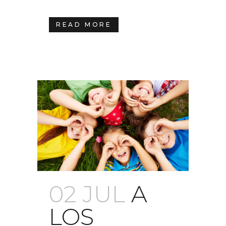
READ MORE
02 JUL
A
LOS