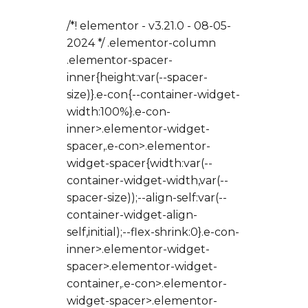
/*! elementor - v3.21.0 - 08-05-
2024 */ .elementor-column
.elementor-spacer-
inner{height:var(--spacer-
size)}.e-con{--container-widget-
width:100%}.e-con-
inner>.elementor-widget-
spacer,.e-con>.elementor-
widget-spacer{width:var(--
container-widget-width,var(--
spacer-size));--align-self:var(--
container-widget-align-
self,initial);--flex-shrink:0}.e-con-
inner>.elementor-widget-
spacer>.elementor-widget-
container,.e-con>.elementor-
widget-spacer>.elementor-